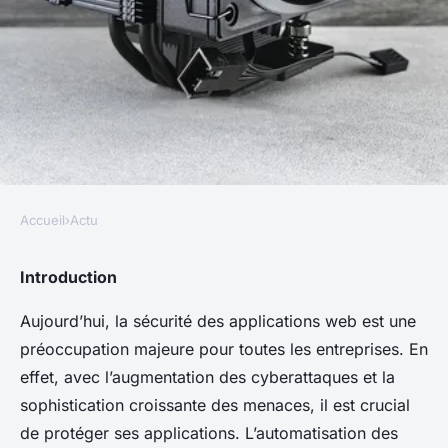
Accueil
›
Actu
ACTU
Quels sont les avantages de
Introduction
l'utilisation de
Aujourd’hui, la sécurité des applications web est une
l'automatisation des tests de
préoccupation majeure pour toutes les entreprises. En
sécurité pour les applications
effet, avec l’augmentation des cyberattaques et la
sophistication croissante des menaces, il est crucial
web?
de protéger ses applications. L’automatisation des