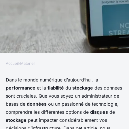
Accueil
›
Matériel
MATÉRIEL
Quels sont les avantages
Dans le monde numérique d’aujourd’hui, la
performance
et la
fiabilité
du
stockage
des données
d'utiliser des SSD NVMe pour
sont cruciales. Que vous soyez un administrateur de
les applications de bases de
bases de
données
ou un passionné de technologie,
données?
comprendre les différentes options de
disques
de
stockage
peut impacter considérablement vos
Lorenzo
•
17 septembre 2024
•
8 min de lecture
décisions d’infrastructure. Dans cet article, nous