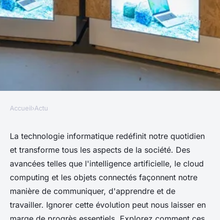
Accueil
›
Actu
ACTU
Comment la technologie
La technologie informatique redéfinit notre quotidien
et transforme tous les aspects de la société. Des
informatique transforme la
avancées telles que l'intelligence artificielle, le cloud
société que vous ne pouvez pas
computing et les objets connectés façonnent notre
ignorer
manière de communiquer, d'apprendre et de
travailler. Ignorer cette évolution peut nous laisser en
Lorenzo
•
9 octobre 2024
•
10 min de lecture
marge de progrès essentiels. Explorez comment ces