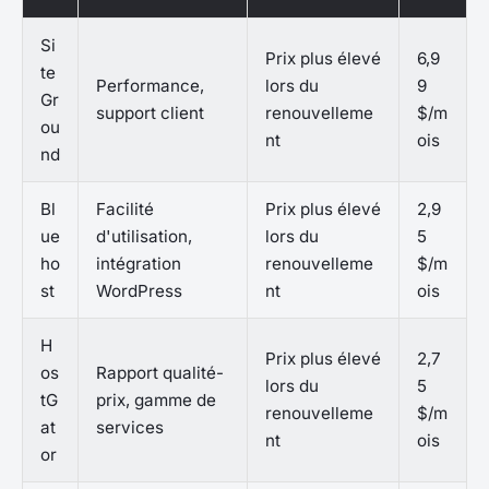
Si
Prix plus élevé
6,9
te
Performance,
lors du
9
Gr
support client
renouvelleme
$/m
ou
nt
ois
nd
Bl
Facilité
Prix plus élevé
2,9
ue
d'utilisation,
lors du
5
ho
intégration
renouvelleme
$/m
st
WordPress
nt
ois
H
Prix plus élevé
2,7
os
Rapport qualité-
lors du
5
tG
prix, gamme de
renouvelleme
$/m
at
services
nt
ois
or