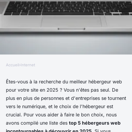
Accueil
›
Internet
INTERNET
Top 5 hébergeurs web
Êtes-vous à la recherche du meilleur hébergeur web
pour votre site en 2025 ? Vous n'êtes pas seul. De
incontournables à découvrir
plus en plus de personnes et d'entreprises se tournent
en 2025
vers le numérique, et le choix de l'hébergeur est
crucial. Pour vous aider à faire le bon choix, nous
Lorenzo
•
4 mars 2025
•
7 min de lecture
avons compilé une liste des
top 5 hébergeurs web
incontournables à découvrir en 2025
. Si vous