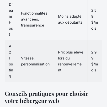
Dr
ea
2,5
Fonctionnalités
m
Moins adapté
9
avancées,
H
aux débutants
$/m
transparence
os
ois
t
A
2
Prix plus élevé
2,9
H
Vitesse,
lors du
9
os
personnalisation
renouvelleme
$/m
tin
nt
ois
g
Conseils pratiques pour choisir
votre hébergeur web